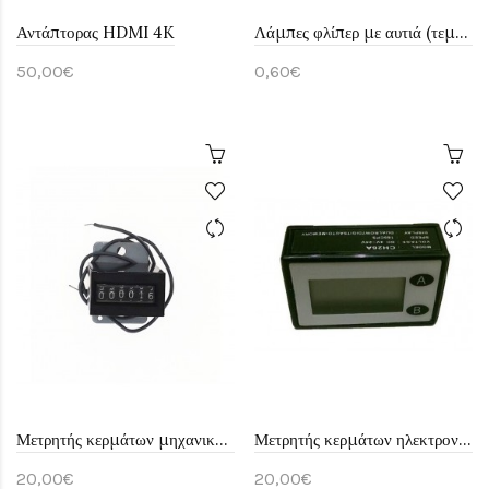
Αντάπτορας HDMI 4K
Λάμπες φλίπερ με αυτιά (τεμάχιο)
50,00€
0,60€
Μετρητής κερμάτων μηχανικός 12 Volt
Μετρητής κερμάτων ηλεκτρονικός 12 Volt
20,00€
20,00€