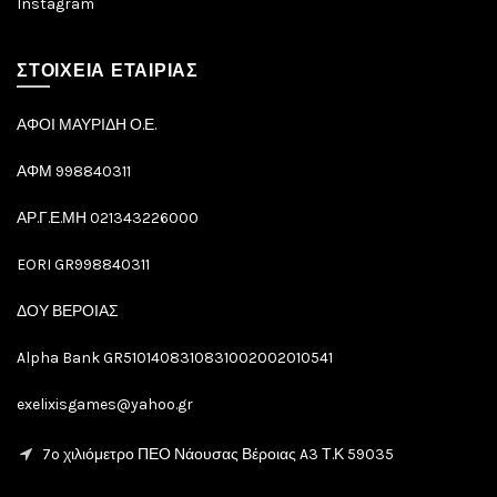
Instagram
ΣΤΟΙΧΕΙΑ ΕΤΑΙΡΙΑΣ
ΑΦΟΙ ΜΑΥΡΙΔΗ Ο.Ε.
ΑΦΜ 998840311
ΑΡ.Γ.Ε.ΜΗ 021343226000
EORI GR998840311
ΔΟΥ ΒΕΡΟΙΑΣ
Alpha Bank GR5101408310831002002010541
exelixisgames@yahoo.gr
7o χιλιόμετρο ΠΕΟ Νάουσας Βέροιας A3 Τ.Κ 59035