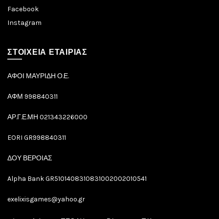
Facebook
Instagram
ΣΤΟΙΧΕΙΑ ΕΤΑΙΡΙΑΣ
ΑΦΟΙ ΜΑΥΡΙΔΗ Ο.Ε.
ΑΦΜ 998840311
ΑΡ.Γ.Ε.ΜΗ 021343226000
EORI GR998840311
ΔΟΥ ΒΕΡΟΙΑΣ
Alpha Bank GR5101408310831002002010541
exelixisgames@yahoo.gr