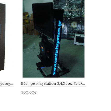
Κουτί μεταλλικό για συστήματα χρονοχρέωσης
Βάση για Playstation 3,4,Xbox, Υπολογιστή
Κουκούλες
300,00€
120,00€
Καλάθι
Καλάθ