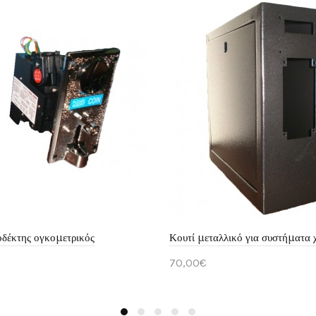
δέκτης ογκομετρικός
70,00€
άθι
Καλάθι