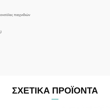
 κονσόλες παιχνιδιών
ή)
ΣΧΕΤΙΚΆ ΠΡΟΪΌΝΤΑ