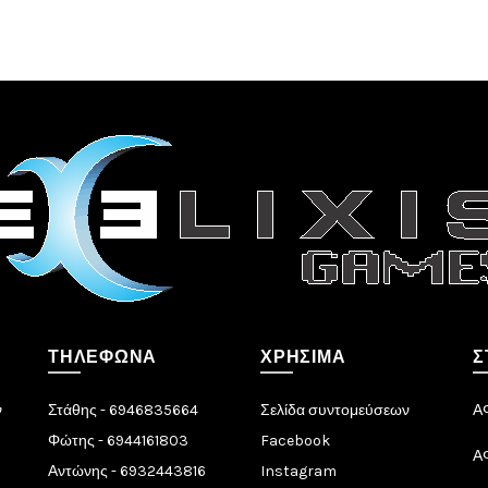
ΤΗΛΈΦΩΝΑ
ΧΡΉΣΙΜΑ
Σ
ν
Στάθης - 6946835664
Σελίδα συντομεύσεων
Α
Φώτης - 6944161803
Facebook
Α
Αντώνης - 6932443816
Instagram