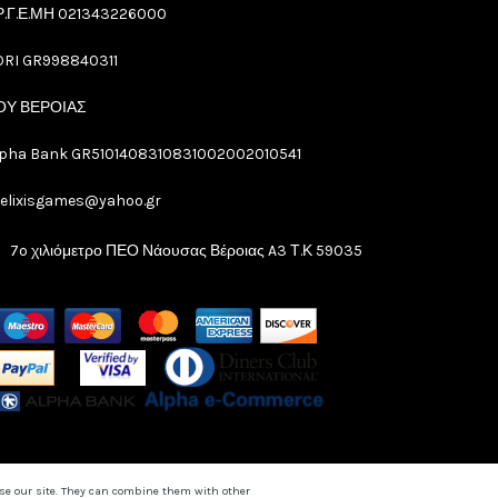
Ρ.Γ.Ε.ΜΗ 021343226000
ORI GR998840311
ΟΥ ΒΕΡΟΙΑΣ
lpha Bank GR5101408310831002002010541
xelixisgames@yahoo.gr
7o χιλιόμετρο ΠΕΟ Νάουσας Βέροιας A3 Τ.Κ 59035
 use our site. They can combine them with other