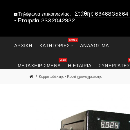
Στάθης 6946835664 
Τηλέφωνα επικοινωνίας:
- Εταιρεία 2332042922
GAMES
ΑΡΧΙΚΉ
ΚΑΤΗΓΟΡΊΕΣ
ΑΝΑΛΏΣΙΜΑ
USED
ΜΕΤΑΧΕΙΡΙΣΜΈΝΑ
Η ΕΤΑΙΡΊΑ
ΣΥΝΕΡΓΆΤΕ
Kερματοδέκτης - Κουτί χρονοχρέωσης