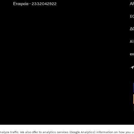
Εταιρεία - 2332042922
Α
E
Δ
A
e
lyze traffic. We also offer to analytics services (Google Analytics) information on how you