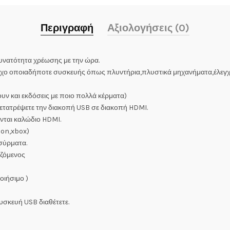
Περιγραφή
Αξιολογήσεις (0)
υνατότητα χρέωσης με την ώρα.
λεγχο οποιαδήποτε συσκευής όπως πλυντήρια,πλυστικά μηχανήματα,έλεγ
υν και εκδόσεις με ποιο πολλά κέρματα)
ετατρέψετε την διακοπή USB σε διακοπή HDMI.
νται καλώδιο HDMI.
ion,xbox)
σύρματα.
ιζόμενος
οιήσιμο )
συσκευή USB διαθέτετε.