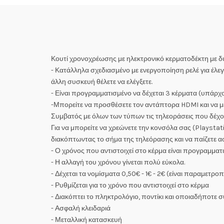
Κουτί χρονοχρέωσης με ηλεκτρονικό κερματοδέκτη με δ
- Κατάλληλα σχεδιασμένο με ενεργοποίηση ρελέ για έ
άλλη συσκευή θέλετε να ελέγξετε.
- Είναι προγραμματισμένο να δέχεται 3 κέρματα (υπάρχο
-Μπορείτε να προσθέσετε τον αντάπτορα HDMI και να μ
Συμβατός με όλων των τύπων τις τηλεοράσεις που δέχο
Για να μπορείτε να χρεώνετε την κονσόλα σας (Playstat
διακόπτωντας το σήμα της τηλεόρασης και να παίζετε α
- Ο χρόνος που αντιστοιχεί στο κέρμα είναι προγραμματ
- Η αλλαγή του χρόνου γίνεται πολύ εύκολα.
- Δέχεται τα νομίσματα 0,50€ - 1€ - 2€ (είναι παραμετροπ
- Ρυθμίζεται για το χρόνο που αντιστοιχεί στο κέρμα
- Διακόπτει το πληκτρολόγιο, ποντίκι και οποιαδήποτε 
- Ασφαλή κλειδαριά
- Μεταλλική κατασκευή