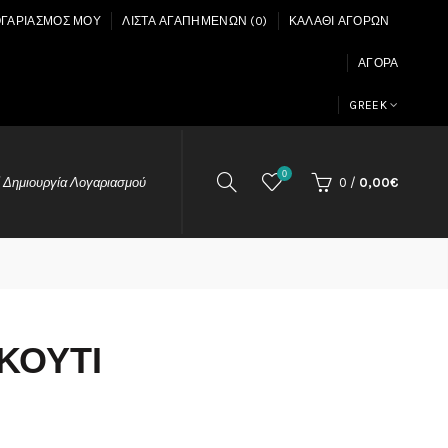
ΟΓΑΡΙΑΣΜΌΣ ΜΟΥ
ΛΊΣΤΑ ΑΓΑΠΗΜΈΝΩΝ (0)
ΚΑΛΆΘΙ ΑΓΟΡΏΝ
ΑΓΟΡΆ
GREEK
0
 Δημιουργία Λογαριασμού
0
/
0,00€
ΚΟΥΤΊ