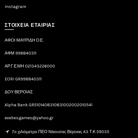
Instagram
ΣΤΟΙΧΕΙΑ ΕΤΑΙΡΙΑΣ
ΑΦΟΙ ΜΑΥΡΙΔΗ Ο.Ε.
ΑΦΜ 998840311
ΑΡ.Γ.Ε.ΜΗ 021343226000
EORI GR998840311
ΔΟΥ ΒΕΡΟΙΑΣ
Alpha Bank GR5101408310831002002010541
exelixisgames@yahoo.gr
7o χιλιόμετρο ΠΕΟ Νάουσας Βέροιας A3 Τ.Κ 59035